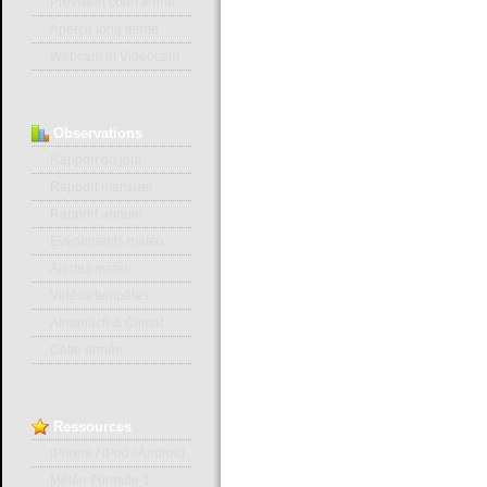
Prévision court terme
Aperçu long terme
Webcam et Videocam
Observations
Rapport du jour
Rapport mensuel
Rapport annuel
Evénements météo
Alertes météo
Vidéos tempêtes
Almanach & Climat
Cette année
Ressources
iPhone / iPod / Android
Météo Formule 1