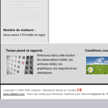
A propos ...
Aide et contact
Concours Neige 2025
Nombre
de visiteurs :
Nous avons 179 invités en ligne
Temps
passé et rapports
Conditions
cou
Retrouvez dans cette section
les observations météo, les
archives météo, les
graphiques, les rapports et les
statistiques.
Copyright © 2004-2026 celinium - Administré depuis le Canada
www.celinium.com
- Votre site météo pour Montréal. Optimisé pour Internet
Explorer 8+
,
F