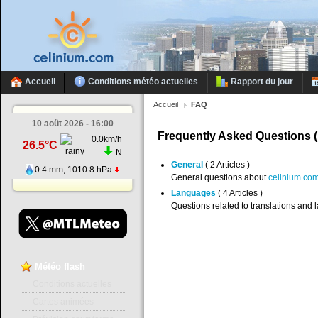
Accueil
Conditions météo actuelles
Rapport du jour
Accueil
FAQ
10 août 2026 - 16:00
Frequently Asked Questions 
0.0km/h
26.5°C
N
General
( 2 Articles )
0.4 mm, 1010.8 hPa
General questions about
celinium.co
Languages
( 4 Articles )
Questions related to translations and
Météo
flash
Conditions actuelles
Cartes animées