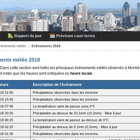
Rapport du jour
Prévision court terme
vénements météo
Evénements 2018
ents météo 2018
Dans cette section sont listés les principaux événements météo observés à Montré
A noter que les heures sont indiquées en
heure locale
.
heure
Description de l'événement
18 21:50
Précipitations observées dans les environs
18 15:40
Précipitations observées dans les environs
18 07:45
La température vient de passer sous 0°C
18 20:35
Précipitation au dessus de 10.1mm (10.2mm) - Mise à jour
18 09:25
La température vient de passer au-dessus de 0°C.
18 02:25
Précipitation au dessus de 0.1mm (0.2mm) - Mise à jour
18 01:30
Précipitations observées dans les environs