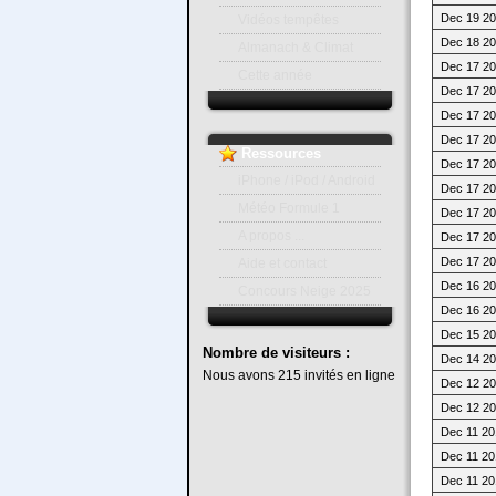
Dec 19 20
Vidéos tempêtes
Dec 18 20
Almanach & Climat
Dec 17 20
Cette année
Dec 17 20
Dec 17 20
Dec 17 20
Ressources
Dec 17 20
iPhone / iPod / Android
Dec 17 20
Météo Formule 1
Dec 17 20
A propos ...
Dec 17 20
Dec 17 20
Aide et contact
Dec 16 20
Concours Neige 2025
Dec 16 20
Dec 15 20
Nombre
de visiteurs :
Dec 14 20
Nous avons 215 invités en ligne
Dec 12 20
Dec 12 20
Dec 11 20
Dec 11 20
Dec 11 20