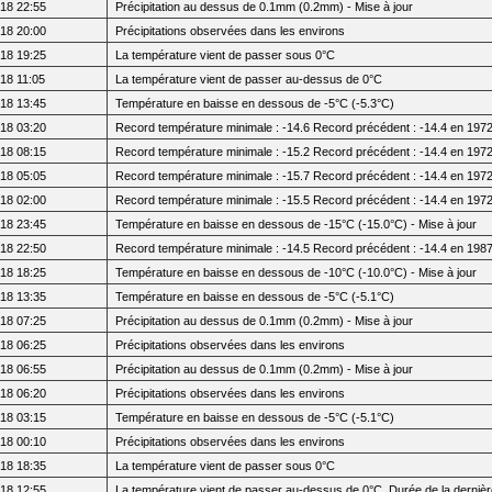
18 22:55
Précipitation au dessus de 0.1mm (0.2mm) - Mise à jour
18 20:00
Précipitations observées dans les environs
18 19:25
La température vient de passer sous 0°C
18 11:05
La température vient de passer au-dessus de 0°C
18 13:45
Température en baisse en dessous de -5°C (-5.3°C)
18 03:20
Record température minimale : -14.6 Record précédent : -14.4 en 197
18 08:15
Record température minimale : -15.2 Record précédent : -14.4 en 197
18 05:05
Record température minimale : -15.7 Record précédent : -14.4 en 197
18 02:00
Record température minimale : -15.5 Record précédent : -14.4 en 197
18 23:45
Température en baisse en dessous de -15°C (-15.0°C) - Mise à jour
18 22:50
Record température minimale : -14.5 Record précédent : -14.4 en 198
18 18:25
Température en baisse en dessous de -10°C (-10.0°C) - Mise à jour
18 13:35
Température en baisse en dessous de -5°C (-5.1°C)
18 07:25
Précipitation au dessus de 0.1mm (0.2mm) - Mise à jour
18 06:25
Précipitations observées dans les environs
18 06:55
Précipitation au dessus de 0.1mm (0.2mm) - Mise à jour
18 06:20
Précipitations observées dans les environs
18 03:15
Température en baisse en dessous de -5°C (-5.1°C)
18 00:10
Précipitations observées dans les environs
18 18:35
La température vient de passer sous 0°C
18 12:55
La température vient de passer au-dessus de 0°C. Durée de la dernièr