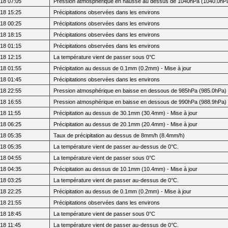
18 07:05
Pression atmosphérique en hausse au dessus de 1040hPa (1040.0hP
18 15:25
Précipitations observées dans les environs
18 00:25
Précipitations observées dans les environs
18 18:15
Précipitations observées dans les environs
18 01:15
Précipitations observées dans les environs
18 12:15
La température vient de passer sous 0°C
18 01:55
Précipitation au dessus de 0.1mm (0.2mm) - Mise à jour
18 01:45
Précipitations observées dans les environs
18 22:55
Pression atmosphérique en baisse en dessous de 985hPa (985.0hPa) -
18 16:55
Pression atmosphérique en baisse en dessous de 990hPa (988.9hPa)
18 11:55
Précipitation au dessus de 30.1mm (30.4mm) - Mise à jour
18 06:25
Précipitation au dessus de 20.1mm (20.4mm) - Mise à jour
18 05:35
Taux de précipitation au dessus de 8mm/h (8.4mm/h)
18 05:35
La température vient de passer au-dessus de 0°C.
18 04:55
La température vient de passer sous 0°C
18 04:35
Précipitation au dessus de 10.1mm (10.4mm) - Mise à jour
18 03:25
La température vient de passer au-dessus de 0°C.
18 22:25
Précipitation au dessus de 0.1mm (0.2mm) - Mise à jour
18 21:55
Précipitations observées dans les environs
18 18:45
La température vient de passer sous 0°C
18 11:45
La température vient de passer au-dessus de 0°C.