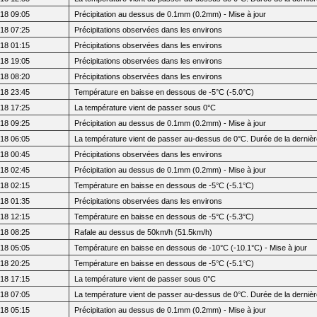
18 09:05
Précipitation au dessus de 0.1mm (0.2mm) - Mise à jour
18 07:25
Précipitations observées dans les environs
18 01:15
Précipitations observées dans les environs
18 19:05
Précipitations observées dans les environs
18 08:20
Précipitations observées dans les environs
18 23:45
Température en baisse en dessous de -5°C (-5.0°C)
18 17:25
La température vient de passer sous 0°C
18 09:25
Précipitation au dessus de 0.1mm (0.2mm) - Mise à jour
18 06:05
La température vient de passer au-dessus de 0°C. Durée de la dernièr
18 00:45
Précipitations observées dans les environs
18 02:45
Précipitation au dessus de 0.1mm (0.2mm) - Mise à jour
18 02:15
Température en baisse en dessous de -5°C (-5.1°C)
18 01:35
Précipitations observées dans les environs
18 12:15
Température en baisse en dessous de -5°C (-5.3°C)
18 08:25
Rafale au dessus de 50km/h (51.5km/h)
18 05:05
Température en baisse en dessous de -10°C (-10.1°C) - Mise à jour
18 20:25
Température en baisse en dessous de -5°C (-5.1°C)
18 17:15
La température vient de passer sous 0°C
18 07:05
La température vient de passer au-dessus de 0°C. Durée de la dernière
18 05:15
Précipitation au dessus de 0.1mm (0.2mm) - Mise à jour