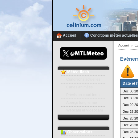
Accueil
Conditions météo actuelles
Accueil
E
Evénem
Météo
flash
Conditions actuelles
Date et 
Cartes animées
Dec 30 20
Prévision court terme
Dec 30 20
Aperçu long terme
Dec 29 20
Webcam et Videocam
Dec 28 20
Dec 28 20
Dec 28 20
Observations
Dec 28 20