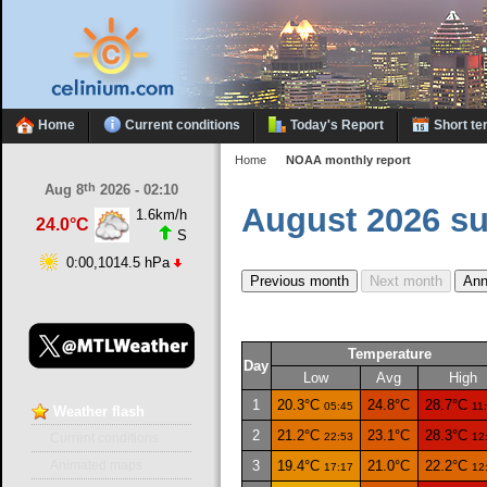
Home
Current conditions
Today's Report
Short te
Home
NOAA monthly report
th
Aug 8
2026 - 02:10
August 2026 s
1.6km/h
24.0°C
S
0:00,1014.5 hPa
Temperature
Day
Low
Avg
High
1
20.3°C
24.8°C
28.7°C
05:45
11
Weather
flash
2
21.2°C
23.1°C
28.3°C
22:53
12
Current conditions
3
19.4°C
21.0°C
22.2°C
Animated maps
17:17
12