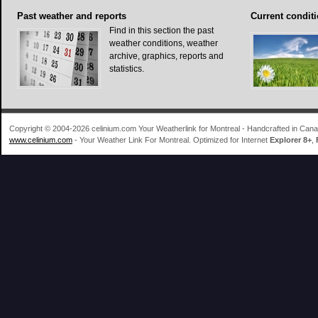
Past
weather and reports
Current
conditi
Find in this section the past
weather conditions, weather
archive, graphics, reports and
statistics.
Copyright © 2004-2026 celinium.com Your Weatherlink for Montreal - Handcrafted in Ca
www.celinium.com
- Your Weather Link For Montreal. Optimized for Internet
Explorer 8+
,