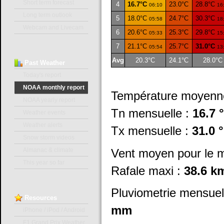
Short term forecast
4
16.7°C
23.0°C
28.8°C
06:10
16
Long term outlook
5
18.0°C
24.7°C
30.3°C
05:58
18
Webcam and Livecam
6
20.6°C
25.3°C
29.8°C
05:33
15
7
21.1°C
25.7°C
31.0°C
05:54
13
Avg
20.3°C
24.1°C
28.0°C
Past
Weather
Today's report
NOAA monthly report
Température moyenn
NOAA yearly report
Tn mensuelle :
16.7 
Weather events
Weather alerts
Tx mensuelle :
31.0 
Snow storm videos
Vent moyen pour le m
Almanac & climate
This year so far
Rafale maxi :
38.6 k
Pluviometrie mensuel
Resources
mm
iPhone / iPod / Android
F1 Grand Prix Weather