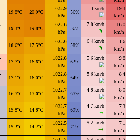
-
1022.9
11.3 km/h
19.3
19.8°C
20.0°C
56%
hPa
km/h
7.8 km/h
-
1022.6
16.0
19.3°C
19.8°C
56%
hPa
km/h
6.4 km/h
-
1022.6
11.6
18.6°C
17.5°C
58%
hPa
km/h
-
1022.8
5.6 km/h
9.8
17.7°C
16.6°C
62%
hPa
km/h
-
1022.8
5.6 km/h
8.4
17.1°C
16.0°C
64%
hPa
km/h
1022.7
4.8 km/h
8.0
16.5°C
15.6°C
65%
hPa
km/h
4.7 km/h
1022.7
7.3
15.8°C
14.8°C
69%
hPa
km/h
5.2 km/h
1022.5
7.1
15.3°C
14.2°C
71%
hPa
km/h
6.4 km/h
1022.3
8.7