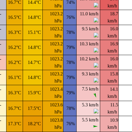
16.7°C
14.4°C
74%
hPa
km/h
-
1023.2
11.0 km/h
18.7
16.5°C
14.8°C
76%
hPa
km/h
-
1023.2
9.5 km/h
16.0
16.3°C
15.1°C
78%
hPa
km/h
-
1023.2
10.3 km/h
16.9
16.2°C
14.8°C
79%
hPa
km/h
-
1023.2
10.2 km/h
16.0
16.2°C
14.7°C
78%
hPa
km/h
-
1023.2
9.3 km/h
15.8
16.1°C
14.8°C
79%
hPa
km/h
7.5 km/h
-
1023.4
14.1
16.3°C
15.9°C
79%
hPa
km/h
-
1023.6
5.3 km/h
11.5
16.7°C
17.5°C
78%
hPa
km/h
5.5 km/h
-
1023.8
10.9
17.3°C
18.2°C
76%
hPa
km/h