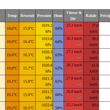
Vitesse &
Temp
Ressenti
Pression
Hum
Rafale
Préc
Dir
25.3 km/h
1019.2
37.8
18.6°C
15.9°C
64%
hPa
km/h
26.3 km/h
1019.8
39.2
18.9°C
16.4°C
64%
hPa
km/h
27.1 km/h
1020.3
40.2
19.0°C
16.3°C
63%
hPa
km/h
28.3 km/h
1020.8
41.8
19.0°C
15.7°C
62%
hPa
km/h
27.8 km/h
1021.3
41.5
19.1°C
15.8°C
61%
hPa
km/h
26.8 km/h
1021.7
40.8
19.1°C
15.9°C
60%
hPa
km/h
25.2 km/h
1022.0
39.4
19.2°C
16.5°C
58%