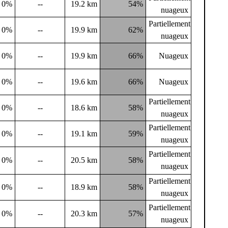
0%
--
19.2 km
54%
nuageux
Partiellement
0%
--
19.9 km
62%
nuageux
0%
--
19.9 km
66%
Nuageux
0%
--
19.6 km
66%
Nuageux
Partiellement
0%
--
18.6 km
58%
nuageux
Partiellement
0%
--
19.1 km
59%
nuageux
Partiellement
0%
--
20.5 km
58%
nuageux
Partiellement
0%
--
18.9 km
58%
nuageux
Partiellement
0%
--
20.3 km
57%
nuageux