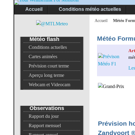
Accueil
Conditions météo actuelles
Accueil
Météo Form
Météo Formu
Météo
flash
Conditions actuelles
Art
Cartes animées
mét
Prévision court terme
Les
Aperçu long terme
Webcam et Videocam
Observations
Rapport du jour
Prévision h
Rapport mensuel
Zandvoort 
Rapport annuel