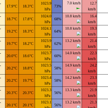
7.0 km/h
-
1023.9
12.7
17.9°C
18.3°C
73%
hPa
km/h
-
1024.0
10.8 km/h
16.4
18.7°C
17.8°C
68%
hPa
km/h
-
1024.1
10.8 km/h
19.3
19.2°C
18.3°C
64%
hPa
km/h
-
1023.9
13.2 km/h
21.4
19.7°C
18.2°C
62%
hPa
km/h
-
1023.7
14.0 km/h
22.3
20.0°C
18.6°C
60%
hPa
km/h
-
1023.5
14.9 km/h
24.2
20.2°C
18.8°C
58%
hPa
km/h
-
1023.4
14.2 km/h
23.3
20.2°C
19.7°C
58%
hPa
km/h
-
1023.3
13.3 km/h
21.9
20.3°C
20.3°C
56%
hPa
km/h
-
1023.1
13.2 km/h
21.3
20.1°C
20.1°C
56%
hPa
km/h