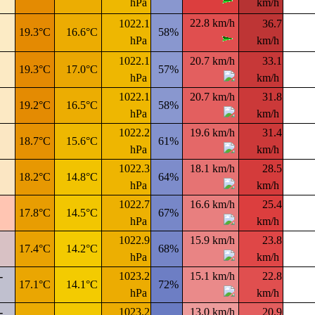
hPa
km/h
22.8 km/h
1022.1
36.7
19.3°C
16.6°C
58%
hPa
km/h
1022.1
20.7 km/h
33.1
19.3°C
17.0°C
57%
hPa
km/h
1022.1
20.7 km/h
31.8
19.2°C
16.5°C
58%
hPa
km/h
1022.2
19.6 km/h
31.4
18.7°C
15.6°C
61%
hPa
km/h
1022.3
18.1 km/h
28.5
18.2°C
14.8°C
64%
hPa
km/h
1022.7
16.6 km/h
25.4
17.8°C
14.5°C
67%
hPa
km/h
1022.9
15.9 km/h
23.8
17.4°C
14.2°C
68%
hPa
km/h
-
1023.2
15.1 km/h
22.8
17.1°C
14.1°C
72%
hPa
km/h
-
1023.2
13.0 km/h
20.9