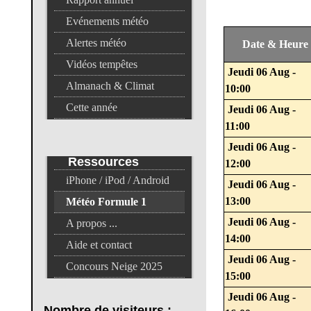
Evénements météo
Alertes météo
Date & Heure
Vidéos tempêtes
Jeudi 06 Aug -
Almanach & Climat
10:00
Cette année
Jeudi 06 Aug -
11:00
Jeudi 06 Aug -
Ressources
12:00
iPhone / iPod / Android
Jeudi 06 Aug -
13:00
Météo Formule 1
Jeudi 06 Aug -
A propos ...
14:00
Aide et contact
Jeudi 06 Aug -
Concours Neige 2025
15:00
Jeudi 06 Aug -
Nombre
de visiteurs :