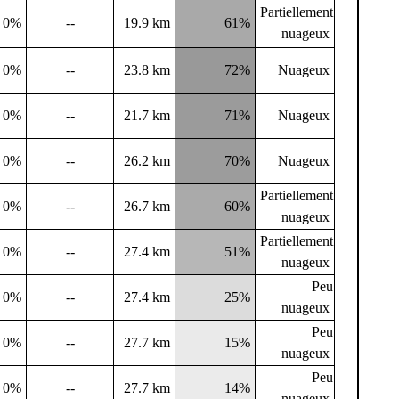
Partiellement
0%
--
19.9 km
61%
nuageux
0%
--
23.8 km
72%
Nuageux
0%
--
21.7 km
71%
Nuageux
0%
--
26.2 km
70%
Nuageux
Partiellement
0%
--
26.7 km
60%
nuageux
Partiellement
0%
--
27.4 km
51%
nuageux
Peu
0%
--
27.4 km
25%
nuageux
Peu
0%
--
27.7 km
15%
nuageux
Peu
0%
--
27.7 km
14%
nuageux