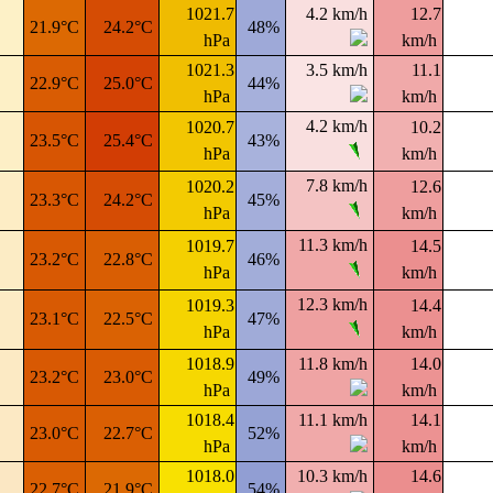
1021.7
4.2 km/h
12.7
21.9°C
24.2°C
48%
hPa
km/h
1021.3
3.5 km/h
11.1
22.9°C
25.0°C
44%
hPa
km/h
4.2 km/h
1020.7
10.2
23.5°C
25.4°C
43%
hPa
km/h
7.8 km/h
1020.2
12.6
23.3°C
24.2°C
45%
hPa
km/h
11.3 km/h
1019.7
14.5
23.2°C
22.8°C
46%
hPa
km/h
12.3 km/h
1019.3
14.4
23.1°C
22.5°C
47%
hPa
km/h
1018.9
11.8 km/h
14.0
23.2°C
23.0°C
49%
hPa
km/h
1018.4
11.1 km/h
14.1
23.0°C
22.7°C
52%
hPa
km/h
1018.0
10.3 km/h
14.6
22.7°C
21.9°C
54%