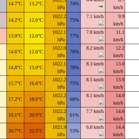
14.7°C
13.2°C
74%
hPa
km/h
1022.2
7.1 km/h
9.9
14.2°C
12.6°C
75%
hPa
km/h
1022.1
7.8 km/h
11.1
13.9°C
12.0°C
77%
hPa
km/h
1022.0
8.2 km/h
12.2
14.6°C
12.6°C
78%
hPa
km/h
1022.1
8.3 km/h
13.0
14.8°C
13.9°C
78%
hPa
km/h
1022.2
8.5 km/h
13.9
15.7°C
16.6°C
75%
hPa
km/h
1022.2
8.1 km/h
14.0
17.2°C
18.8°C
68%
hPa
km/h
1022.2
7.7 km/h
14.6
19.1°C
20.9°C
61%
hPa
km/h
1021.9
6.8 km/h
14.4
20.7°C
22.5°C
53%
hPa
km/h